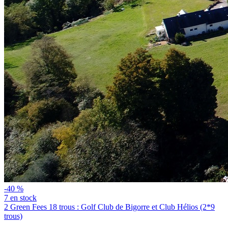
-40 %
7 en stock
2 Green Fees 18 trous : Golf Club de Bigorre et Club Hélios (2*9
trous)