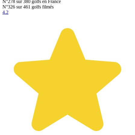
N°278
sur 380 golfs en France
N°326
sur 461 golfs filmés
4.2