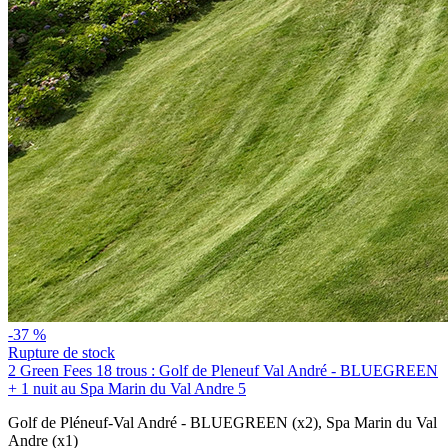
-37 %
Rupture de stock
2 Green Fees 18 trous : Golf de Pleneuf Val André - BLUEGREEN
+ 1 nuit au Spa Marin du Val Andre 5
Golf de Pléneuf-Val André - BLUEGREEN (x2)
,
Spa Marin du Val
Andre (x1)