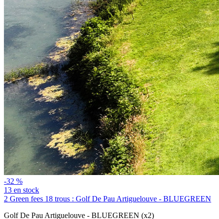
-32 %
13 en stock
2 Green fees 18 trous : Golf De Pau Artiguelouve - BLUEGREEN
Golf De Pau Artiguelouve - BLUEGREEN (x2)