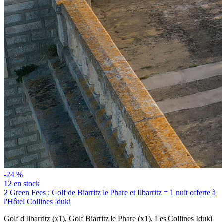
-24 %
12 en stock
2 Green Fees : Golf de Biarritz le Phare et Ilbarritz = 1 nuit offerte à
l'Hôtel Collines Iduki
Golf d'Ilbarritz (x1)
,
Golf Biarritz le Phare (x1)
,
Les Collines Iduki